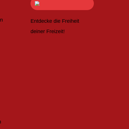
en
Entdecke die Freiheit
deiner Freizeit!
n