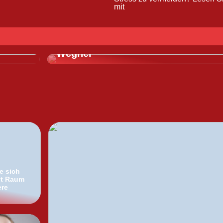
mit
TRENDS
tfaden
Entdecken Sie das Design-Genie H
Wegner
e sich
it Raum
ere