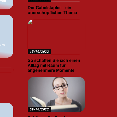
weit
Der Gabelstapler – ein
unerschöpfliches Thema
 um
15/10/2022
er?
So schaffen Sie sich einen
die
Alltag mit Raum für
angenehmere Momente
09/10/2022