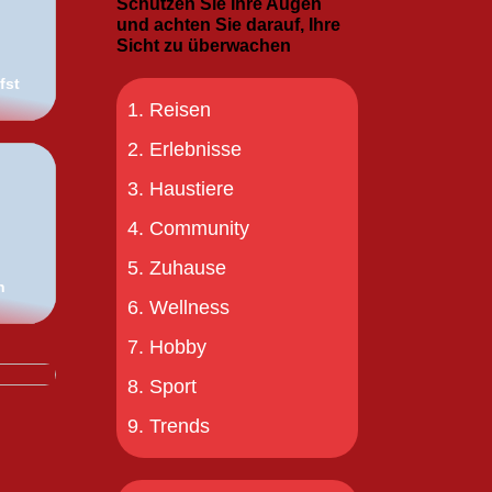
Schützen Sie Ihre Augen
und achten Sie darauf, Ihre
Sicht zu überwachen
fst
Reisen
Erlebnisse
Haustiere
Community
Zuhause
h
Wellness
Hobby
Sport
Trends