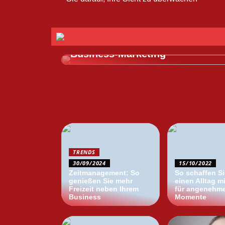
ERLEBNISSE
B2B-Verkauf: Der ultimative Lei
für erfolgreiches Business-to-
Business-Marketing
TRENDS
30/09/2024
15/10/2022
Zeitmanagement: So
So schaffen Si
genießen Sie mehr
einen Alltag m
Freizeit neben Ihrem
für angenehm
Business
Momente