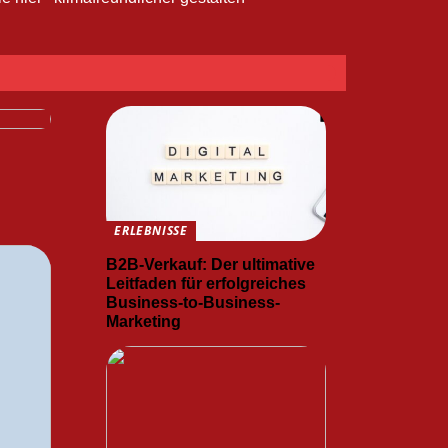
ans
ERLEBNISSE
B2B-Verkauf: Der ultimative
Leitfaden für erfolgreiches
Business-to-Business-
Marketing