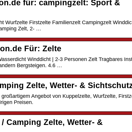
n.de für: campingzelt: Sport &
t Wurfzelte Firstzelte Familienzelt Campingzelt Winddic
amping Zelt, 2- …
n.de Für: Zelte
 Wasserdicht Winddicht | 2-3 Personen Zelt Tragbares Ins
andern Bergsteigen. 4.6 …
amping Zelte, Wetter- & Sichtschut
 großartigem Angebot von Kuppelzelte, Wurfzelte, Firstze
rigen Preisen.
e / Camping Zelte, Wetter- &