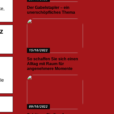
Der Gabelstapler – ein
ke,
unerschöpfliches Thema
tz
15/10/2022
So schaffen Sie sich einen
Alltag mit Raum für
angenehmere Momente
le
09/10/2022