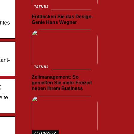
TRENDS
Entdecken Sie das Design-
Genie Hans Wegner
htes
tant-
TRENDS
Zeitmanagement: So
genießen Sie mehr Freizeit
z
neben Ihrem Business
lte,
25/10/2022