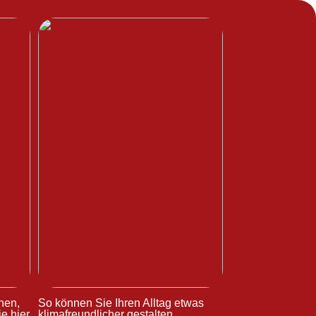
hen,
So können Sie Ihren Alltag etwas
e hier
klimafreundlicher gestalten