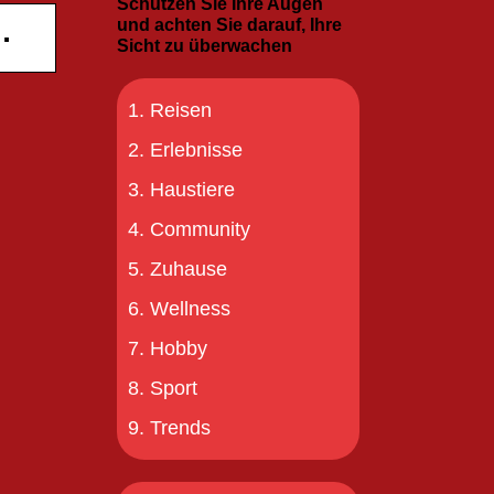
Schützen Sie Ihre Augen
und achten Sie darauf, Ihre
…
Sicht zu überwachen
Reisen
Erlebnisse
Haustiere
Community
Zuhause
Wellness
Hobby
Sport
Trends