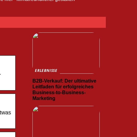
ERLEBNISSE
·
B2B-Verkauf: Der ultimative
Leitfaden für erfolgreiches
Business-to-Business-
Marketing
etwas