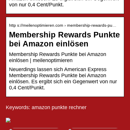
von nur 0,4 Cent/Punkt.
http s://meilenoptimieren.com › membership-rewards-pu…
Membership Rewards Punkte
bei Amazon einlösen
Membership Rewards Punkte bei Amazon
einlösen | meilenoptimieren
Neuerdings lassen sich American Express
Membership Rewards Punkte bei Amazon
einlösen. Es ergibt sich ein Gegenwert von nur
0,4 Cent/Punkt.
Keywords: amazon punkte rechner