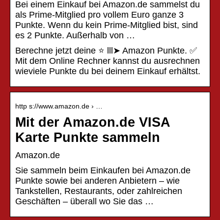
Bei einem Einkauf bei Amazon.de sammelst du
als Prime-Mitglied pro vollem Euro ganze 3
Punkte. Wenn du kein Prime-Mitglied bist, sind
es 2 Punkte. Außerhalb von …
Berechne jetzt deine ⭐ lll➤ Amazon Punkte. ✅
Mit dem Online Rechner kannst du ausrechnen
wieviele Punkte du bei deinem Einkauf erhältst.
http s://www.amazon.de › …
Mit der Amazon.de VISA
Karte Punkte sammeln
Amazon.de
Sie sammeln beim Einkaufen bei Amazon.de
Punkte sowie bei anderen Anbietern – wie
Tankstellen, Restaurants, oder zahlreichen
Geschäften – überall wo Sie das …