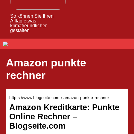
So können Sie Ihren
Alltag etwas
klimafreundlicher
gestalten
Amazon punkte
rechner
http s://www.blogseite.com › amazon-punkte-rechner
Amazon Kreditkarte: Punkte
Online Rechner –
Blogseite.com