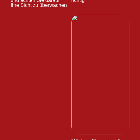
und achten Sie darauf,
richtig
Ihre Sicht zu überwachen