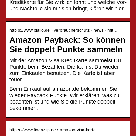
Kreditkarte für Sie wirklich lohnt und welche Vor-
und Nachteile sie mit sich bringt, klären wir hier.
http s://www.biallo.de › verbraucherschutz › news › mit…
Amazon Payback: So können
Sie doppelt Punkte sammeln
Mit der Amazon Visa Kreditkarte sammelst Du
Punkte beim Bezahlen. Die kannst Du wieder
zum Einkaufen benutzen. Die Karte ist aber
teuer.
Beim Einkauf auf amazon.de bekommen Sie
wieder Payback-Punkte. Wir erklären, was zu
beachten ist und wie Sie die Punkte doppelt
bekommen.
http s://www.finanztip.de › amazon-visa-karte