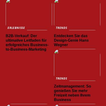
ERLEBNISSE
TRENDS
B2B-Verkauf: Der
Entdecken Sie das
ultimative Leitfaden für
Design-Genie Hans
erfolgreiches Business-
Wegner
to-Business-Marketing
TRENDS
Zeitmanagement: So
genießen Sie mehr
Freizeit neben Ihrem
Business