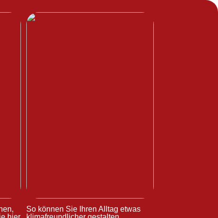
hen,
So können Sie Ihren Alltag etwas
e hier
klimafreundlicher gestalten