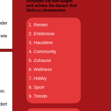
Schützen Sie Ihre Augen
und achten Sie darauf, Ihre
Sicht zu überwachen
oder
Reisen
Erlebnisse
 wie
Haustiere
Community
Zuhause
Wellness
Hobby
Sport
in.
Trends
dert