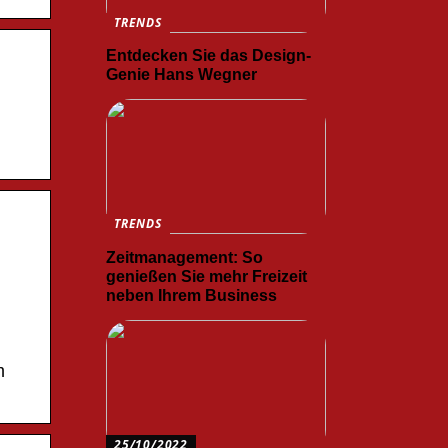
TRENDS
Entdecken Sie das Design-
Genie Hans Wegner
TRENDS
Zeitmanagement: So
genießen Sie mehr Freizeit
neben Ihrem Business
m
25/10/2022