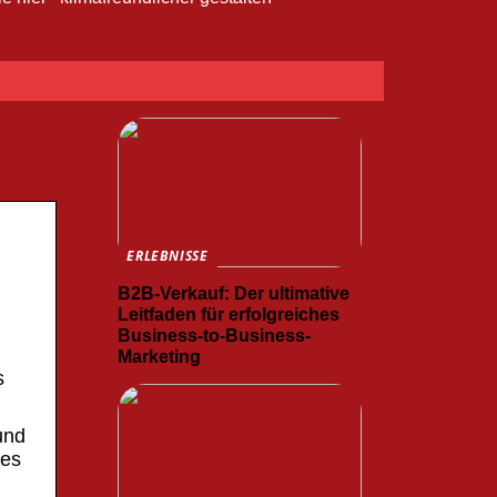
ERLEBNISSE
B2B-Verkauf: Der ultimative
Leitfaden für erfolgreiches
Business-to-Business-
Marketing
s
und
 es