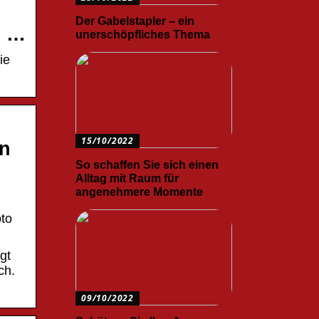
Der Gabelstapler – ein
p …
unerschöpfliches Thema
ie
15/10/2022
en
So schaffen Sie sich einen
Alltag mit Raum für
angenehmere Momente
oto
gt
ch.
09/10/2022