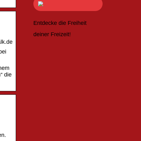
Entdecke die Freiheit
deiner Freizeit!
lk.de
bei
inem
“ die
en.