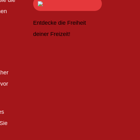
hen
Entdecke die Freiheit
deiner Freizeit!
aher
vor
es
Sie