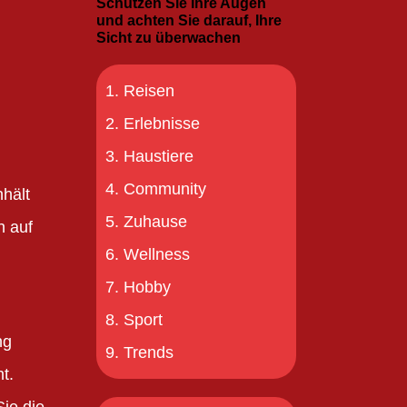
Schützen Sie Ihre Augen
und achten Sie darauf, Ihre
Sicht zu überwachen
Reisen
Erlebnisse
Haustiere
Community
nhält
Zuhause
n auf
Wellness
Hobby
Sport
ng
Trends
t.
ie die