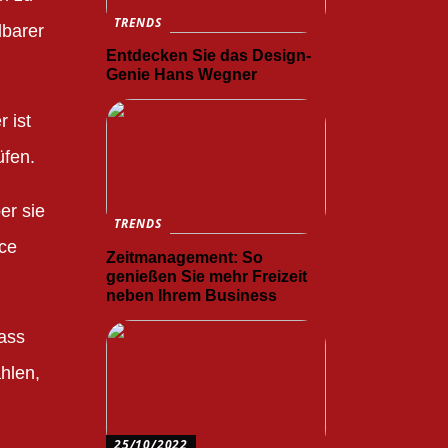
TRENDS
lbarer
Entdecken Sie das Design-
Genie Hans Wegner
r ist
üfen.
er sie
TRENDS
nce
Zeitmanagement: So
genießen Sie mehr Freizeit
neben Ihrem Business
dass
ählen,
25/10/2022