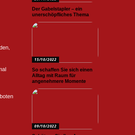
Der Gabelstapler – ein
unerschöpfliches Thema
nden,
15/10/2022
mal
So schaffen Sie sich einen
Alltag mit Raum für
angenehmere Momente
eboten
09/10/2022