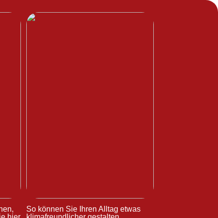
hen,
So können Sie Ihren Alltag etwas
e hier
klimafreundlicher gestalten