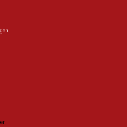
ngen
er