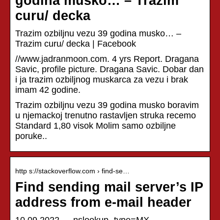
godina musko… – Trazim
curu/ decka
Trazim ozbiljnu vezu 39 godina musko… –
Trazim curu/ decka | Facebook
//www.jadranmoon.com. 4 yrs Report. Dragana
Savic, profile picture. Dragana Savic. Dobar dan
i ja trazim ozbiljnog muskarca za vezu i brak
imam 42 godine.
Trazim ozbiljnu vezu 39 godina musko boravim
u njemackoj trenutno rastavljen struka recemo
Standard 1,80 visok Molim samo ozbiljne
poruke..
http s://stackoverflow.com › find-se…
Find sending mail server’s IP
address from e-mail header
10.09.2022 — nslookup -type=MX