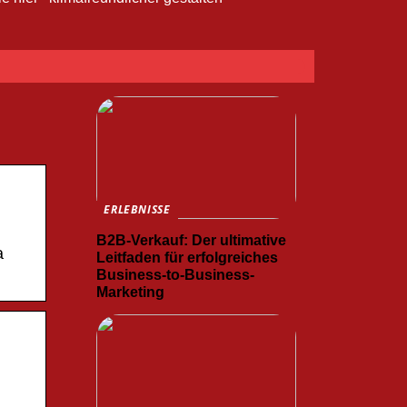
ERLEBNISSE
B2B-Verkauf: Der ultimative
a
Leitfaden für erfolgreiches
Business-to-Business-
Marketing