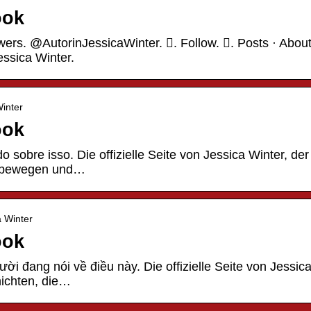
ook
owers. @AutorinJessicaWinter. 󱙶. Follow. 󰟝. Posts · About
essica Winter.
Winter
ook
o sobre isso. Die offizielle Seite von Jessica Winter, der
ie bewegen und…
a Winter
ook
ười đang nói về điều này. Die offizielle Seite von Jessic
hichten, die…