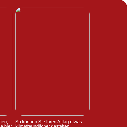
hen,
So können Sie Ihren Alltag etwas
e hier
klimafreundlicher gestalten