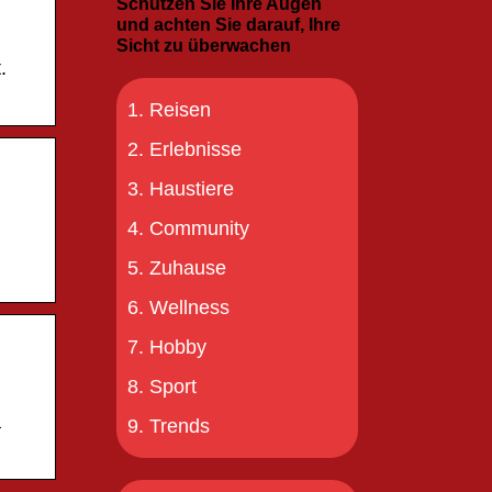
Schützen Sie Ihre Augen
und achten Sie darauf, Ihre
Sicht zu überwachen
.
Reisen
Erlebnisse
Haustiere
Community
Zuhause
Wellness
Hobby
Sport
a
Trends