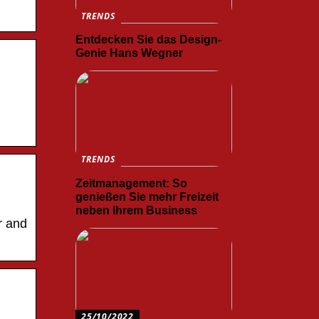
TRENDS
Entdecken Sie das Design-
Genie Hans Wegner
TRENDS
Zeitmanagement: So
genießen Sie mehr Freizeit
neben Ihrem Business
r and
25/10/2022