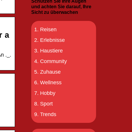
Schützen Sie Ihre Augen
und achten Sie darauf, Ihre
Sicht zu überwachen
Reisen
r a
Erlebnisse
Haustiere
n ._.
Community
Zuhause
Wellness
Hobby
Sport
Trends