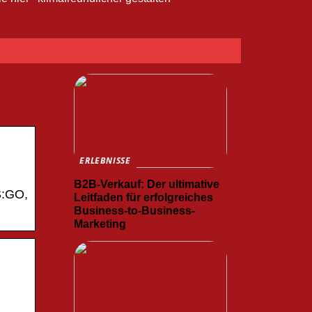
ERLEBNISSE
B2B-Verkauf: Der ultimative
S:GO,
Leitfaden für erfolgreiches
Business-to-Business-
Marketing