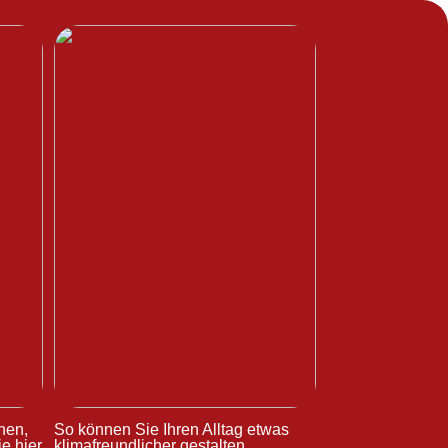
hen,
So können Sie Ihren Alltag etwas
e hier
klimafreundlicher gestalten