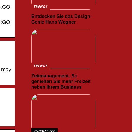
S:GO,
TRENDS
Entdecken Sie das Design-
S:GO,
Genie Hans Wegner
TRENDS
u may
Zeitmanagement: So
genießen Sie mehr Freizeit
neben Ihrem Business
25/10/2022