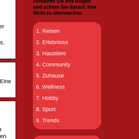
Schützen Sie Ihre Augen
und achten Sie darauf, Ihre
Sicht zu überwachen
er
Reisen
Erlebnisse
s.
Haustiere
Community
Zuhause
 Eine
Wellness
Hobby
Sport
Trends
r
ten