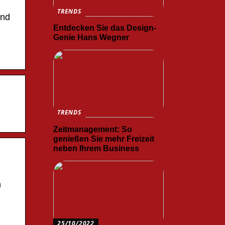
TRENDS
ind
Entdecken Sie das Design-
Genie Hans Wegner
TRENDS
Zeitmanagement: So
genießen Sie mehr Freizeit
neben Ihrem Business
n
25/10/2022