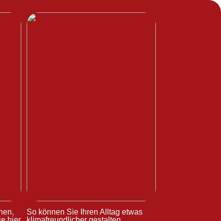
hen,
So können Sie Ihren Alltag etwas
e hier
klimafreundlicher gestalten