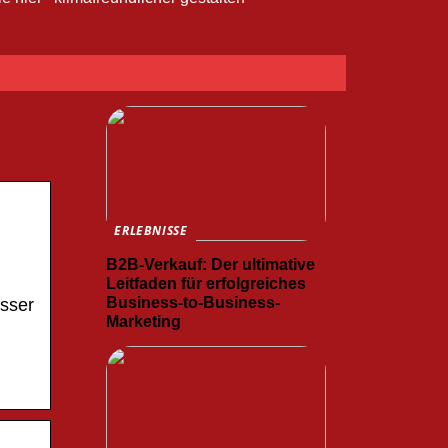
ERLEBNISSE
B2B-Verkauf: Der ultimative
Leitfaden für erfolgreiches
Business-to-Business-
asser
Marketing