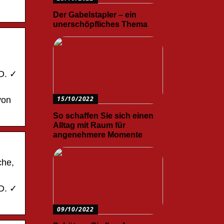
Der Gabelstapler – ein
unerschöpfliches Thema
SD. ✓
15/10/2022
von
So schaffen Sie sich einen
Alltag mit Raum für
angenehmere Momente
che,
SD. ✓
09/10/2022