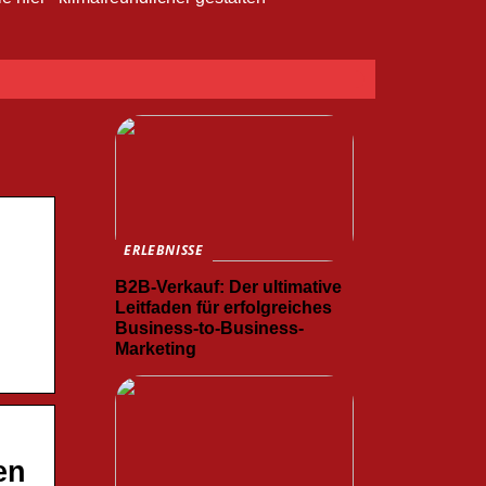
ERLEBNISSE
B2B-Verkauf: Der ultimative
Leitfaden für erfolgreiches
Business-to-Business-
Marketing
en