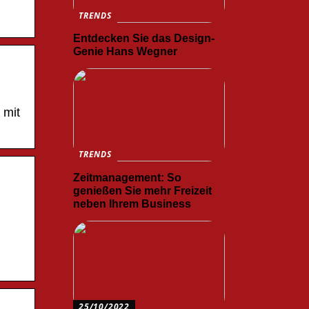
TRENDS
Entdecken Sie das Design-
Genie Hans Wegner
 mit
TRENDS
Zeitmanagement: So
genießen Sie mehr Freizeit
neben Ihrem Business
25/10/2022