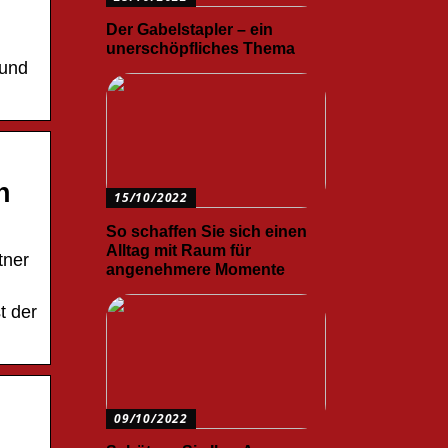
Der Gabelstapler – ein
unerschöpfliches Thema
 und
n
15/10/2022
So schaffen Sie sich einen
Alltag mit Raum für
tner
angenehmere Momente
t der
09/10/2022