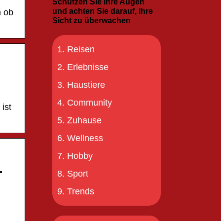
Schützen Sie Ihre Augen
und achten Sie darauf, Ihre
n ob
Sicht zu überwachen
Reisen
Erlebnisse
Haustiere
Community
ist
Zuhause
Wellness
Hobby
…
Sport
Trends