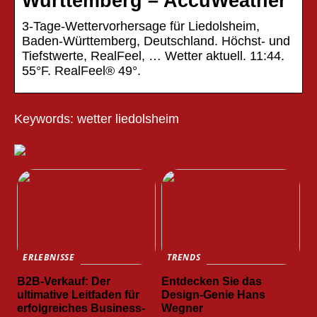
Württemberg – AccuWeather
3-Tage-Wettervorhersage für Liedolsheim,
Baden-Württemberg, Deutschland. Höchst- und
Tiefstwerte, RealFeel, … Wetter aktuell. 11:44.
55°F. RealFeel® 49°.
Keywords: wetter liedolsheim
ERLEBNISSE
TRENDS
B2B-Verkauf: Der
Entdecken Sie das
ultimative Leitfaden für
Design-Genie Hans
erfolgreiches Business-
Wegner